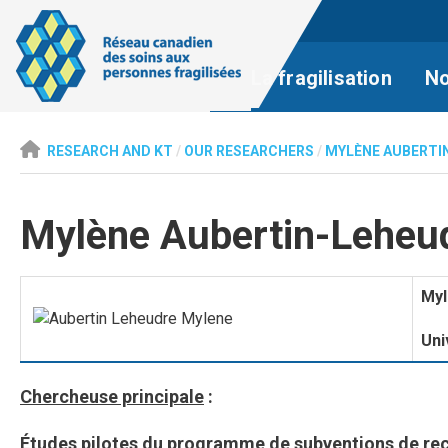
La fragilisation
No
RESEARCH AND KT
/
OUR RESEARCHERS
/
MYLÈNE AUBERTI
Mylène Aubertin-Leheu
Myl
Uni
Chercheuse principale
:
Études pilotes du programme de subventions de re