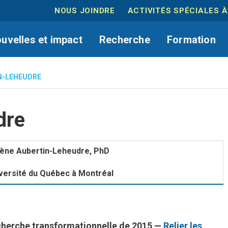
NOUS JOINDRE
ACTIVITÉS SPÉCIALES À
uvelles et impact
Recherche
Formation
N-LEHEUDRE
dre
ène Aubertin-Leheudre, PhD
versité du Québec à Montréal
cherche transformationnelle de 2015 —
Relier les